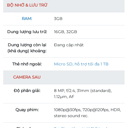
BỘ NHỚ & LƯU TRỮ
RAM:
3GB
Dung lượng lưu trữ:
16GB, 32GB
Dung lượng còn lại
Đang cập nhật
(khả dụng) khoảng:
Thẻ nhớ ngoài:
Micro SD, hỗ trợ tối đa 1 TB
CAMERA SAU
Độ phân giải:
8 MP, f/2.4, 31mm (standard),
1.12µm, AF
Quay phim:
1080p@30fps, 720p@120fps, HDR,
stereo sound rec.