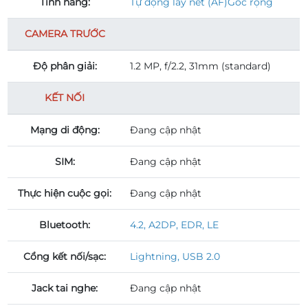
Tính năng:
Tự động lấy nét (AF)Góc rộng
CAMERA TRƯỚC
Độ phân giải:
1.2 MP, f/2.2, 31mm (standard)
KẾT NỐI
Mạng di động:
Đang cập nhật
SIM:
Đang cập nhật
Thực hiện cuộc gọi:
Đang cập nhật
Bluetooth:
4.2, A2DP, EDR, LE
Cổng kết nối/sạc:
Lightning, USB 2.0
Jack tai nghe:
Đang cập nhật