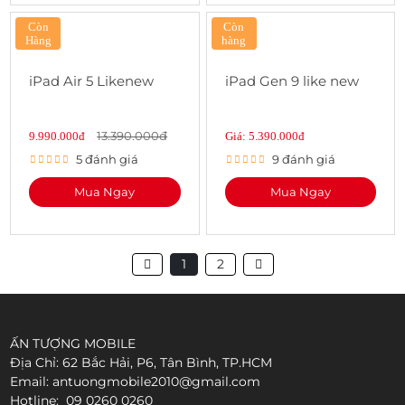
Còn
Còn
Hàng
hàng
iPad Air 5 Likenew
iPad Gen 9 like new
13.390.000đ
9.990.000đ
Giá: 5.390.000đ
5 đánh giá
9 đánh giá
Mua Ngay
Mua Ngay
1
2
ẤN TƯỢNG MOBILE
Địa Chỉ: 62 Bắc Hải, P6, Tân Bình, TP.HCM
Email: antuongmobile2010@gmail.com
Hotline: 09 0260 0260