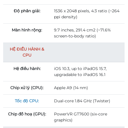
Độ phân giải:
1536 x 2048 pixels, 4:3 ratio (~264
ppi density)
Màn hình rộng:
9.7 inches, 291.4 cm2 (~71.6%
screen-to-body ratio)
HỆ ĐIỀU HÀNH &
CPU
Hệ điều hành:
iOS 10.3, up to iPadOS 15.7,
upgradable to iPadOS 16.1
Chip xử lý (CPU):
Apple A9 (14 nm)
Tốc độ CPU:
Dual-core 1.84 GHz (Twister)
Chip đồ hoạ (GPU):
PowerVR GT7600 (six-core
graphics)