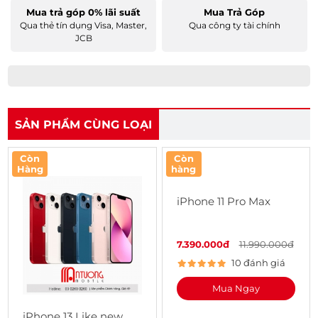
Mua trả góp 0% lãi suất
Mua Trả Góp
Qua thẻ tín dụng Visa, Master,
Qua công ty tài chính
JCB
SẢN PHẨM CÙNG LOẠI
Còn
Còn
Hàng
hàng
iPhone 11 Pro Max
7.390.000đ
11.990.000đ
10 đánh giá
Mua Ngay
iPhone 13 Like new