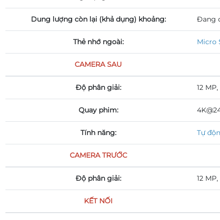
Dung lượng còn lại (khả dụng) khoảng:
Đang 
Thẻ nhớ ngoài:
Micro 
CAMERA SAU
Độ phân giải:
12 MP, 
Quay phim:
4K@24/
Tính năng:
Tự độ
CAMERA TRƯỚC
Độ phân giải:
12 MP, 
KẾT NỐI