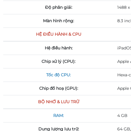
Độ phân giải:
1488 x 
Màn hình rộng:
8.3 in
HỆ ĐIỀU HÀNH & CPU
Hệ điều hành:
iPadOS
Chip xử lý (CPU):
Apple 
Tốc độ CPU:
Hexa-c
Chip đồ hoạ (GPU):
Apple 
BỘ NHỚ & LƯU TRỮ
RAM:
4 GB
Dung lượng lưu trữ:
64 GB