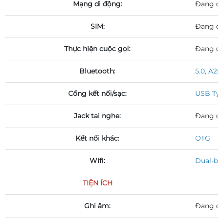
Mạng di động:
Đang 
SIM:
Đang 
Thực hiện cuộc gọi:
Đang 
Bluetooth:
5.0, A
Cổng kết nối/sạc:
USB Ty
Jack tai nghe:
Đang 
Kết nối khác:
OTG
Wifi:
Dual-
TIỆN ÍCH
Ghi âm:
Đang 